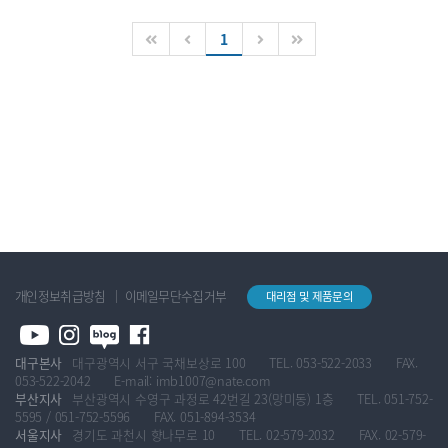
1
개인정보취급방침
이메일무단수집거부
대리점 및 제품문의
대구본사
대구광역시 서구 국채보상로 100
TEL. 053-522-2033
FAX.
053-522-2042
E-mail: imb1007@nate.com
부산지사
부산광역시 수영구 과정로 42번길 23(망미동) 1층
TEL. 051-752-
5595 / 051-752-5596
FAX. 051-894-3534
서울지사
경기도 과천시 향나무로 10
TEL. 02-579-2032
FAX. 02-579-