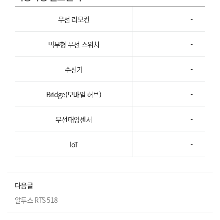
무선 리모컨
-
벽부형 무선 스위치
-
수신기
-
Bridge(모바일 허브)
-
무선태양센서
-
loT
-
다음글
알투스 RTS 518