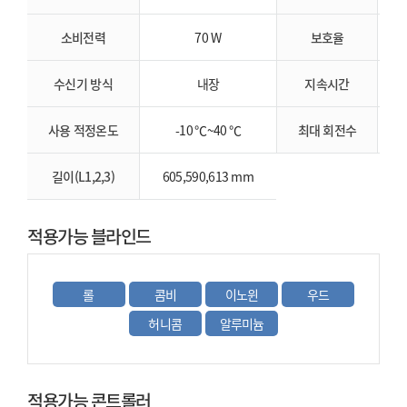
소비전력
70 W
보호율
수신기 방식
내장
지속시간
사용 적정온도
-10 ℃~40 ℃
최대 회전수
2
길이(L1,2,3)
605,590,613 mm
적용가능 블라인드
롤
콤비
이노윈
우드
허니콤
알루미늄
적용가능 콘트롤러