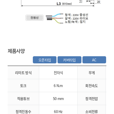
제품사양
오픈타입
커버타입
AC
리미트 방식
전자식
무게
1
토크
6 N.m
회전속도
적용튜브
50 mm
정격전압
정격진동수
60 Hz
소비전류