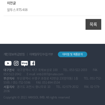
이전글
알투스 RTS 408
목록
개인정보취급방침
이메일무단수집거부
대리점 및 제품문의
대구본사
대구광역시 서구 국채보상로 100
TEL. 053-522-2033
FAX.
053-522-2042
E-mail: imb1007@nate.com
부산지사
부산광역시 수영구 과정로 42번길 23(망미동) 1층
TEL. 051-752-
5595 / 051-752-5596
FAX. 051-894-3534
서울지사
경기도 과천시 향나무로 10
TEL. 02-579-2032
FAX. 02-579-
2036
Copyright © 2021 HANSOL IMB. All rights reserved