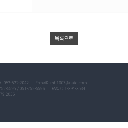
목록으로
X. 053-522-2042
E-mail: imb1007@nate.com
752-5595 / 051-752-5596
FAX. 051-894-3534
579-2036