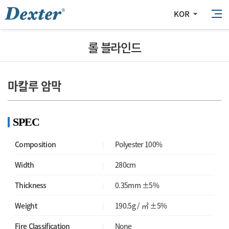
KOR
롤 블라인드
마칼루 암막
SPEC
Composition
Polyester 100%
Width
280cm
Thickness
0.35mm ±5%
Weight
190.5g / ㎡ ±5%
Fire Classification
None